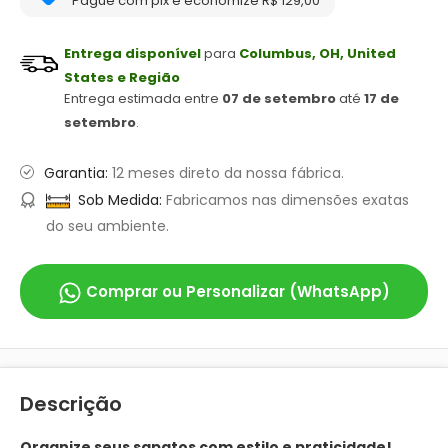
Pague com pix e economize R$ 129,00
Entrega disponível
para
Columbus, OH, United
States e Região
Entrega estimada entre
07 de setembro
até
17 de
setembro
.
Garantia:
12 meses direto da nossa fábrica.
Sob Medida:
Fabricamos nas dimensões exatas
do seu ambiente.
Comprar ou Personalizar (WhatsApp)
Descrição
Organize seus sapatos com estilo e praticidade!