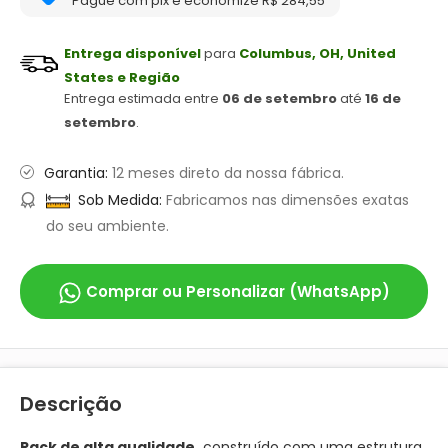
Pague com pix e economize R$ 284,55
Entrega disponível
para
Columbus, OH, United
States e Região
Entrega estimada entre
06 de setembro
até
16 de
setembro
.
Garantia:
12 meses direto da nossa fábrica.
Sob Medida:
Fabricamos nas dimensões exatas
do seu ambiente.
Comprar ou Personalizar (WhatsApp)
Descrição
Rack de alta qualidade,
construído com uma estrutura