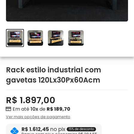
Rack estilo industrial com
gavetas 120Lx30Px60Acm
R$ 1.897,00
Em até
10x
de
R$ 189,70
Ver mais opções de pagamento
R$ 1.612,45
no pix
15% de desconto