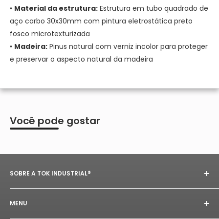
•
Material da estrutura:
Estrutura em tubo quadrado de
aço carbo 30x30mm com pintura eletrostática preto
fosco microtexturizada
•
Madeira:
Pinus natural com verniz incolor para proteger
e preservar o aspecto natural da madeira
Você pode gostar
SOBRE A TOK INDUSTRIAL®
Desde 2020, a
Tok Industrial®
transforma aço e
MENU
madeira em móveis que expressam força,
autenticidade e estilo. Produzimos peças no
estilo