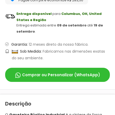
Pague com pix e economize R$ 283,50
Entrega disponível
para
Columbus, OH, United
States e Região
Entrega estimada entre
09 de setembro
até
19 de
setembro
.
Garantia:
12 meses direto da nossa fábrica.
Sob Medida:
Fabricamos nas dimensões exatas
do seu ambiente.
Comprar ou Personalizar (WhatsApp)
Descrição
O
Gaveteiro Rústico Industrial
é a síntese da força