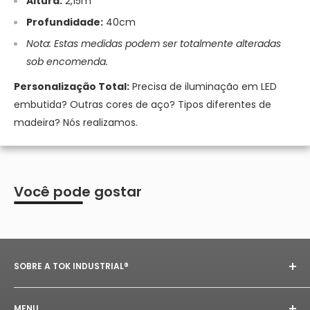
Altura:
2,15m
Profundidade:
40cm
Nota: Estas medidas podem ser totalmente alteradas
sob encomenda.
Personalização Total:
Precisa de iluminação em LED
embutida? Outras cores de aço? Tipos diferentes de
madeira? Nós realizamos.
Você pode gostar
SOBRE A TOK INDUSTRIAL®
Desde 2020, a
Tok Industrial®
transforma aço e
MENU