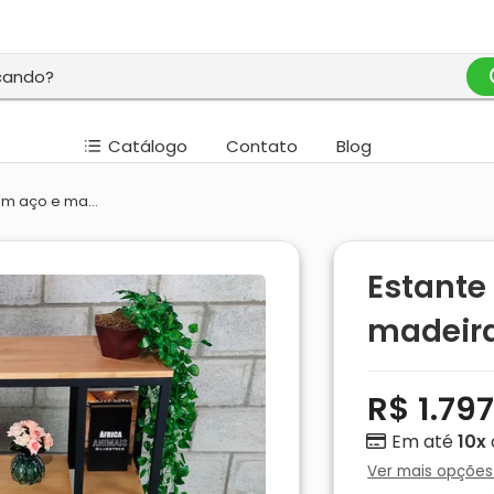
Catálogo
Contato
Blog
 em aço e ma...
Estante 
madeir
R$ 1.79
Em até
10x
Ver mais opçõe