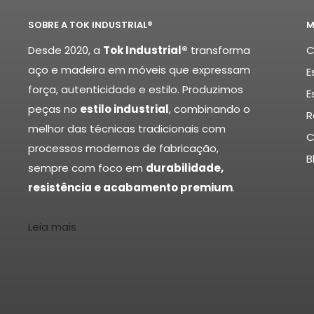
SOBRE A TOK INDUSTRIAL®
M
Desde 2020, a
Tok Industrial®
transforma
C
aço e madeira em móveis que expressam
E
força, autenticidade e estilo. Produzimos
E
peças no
estilo industrial
, combinando o
R
melhor das técnicas tradicionais com
C
processos modernos de fabricação,
B
sempre com foco em
durabilidade,
resistência e acabamento premium
.
Leia mais