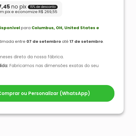
7,45
no pix
15% de desconto
m pix e economize R$ 269,55
isponível
para
Columbus, OH, United States e
stimada entre
07 de setembro
até
17 de setembro
.
meses direto da nossa fábrica.
ida:
Fabricamos nas dimensões exatas do seu
omprar ou Personalizar (WhatsApp)