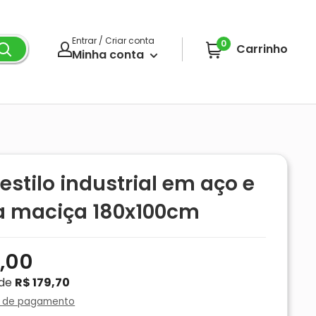
Entrar / Criar conta
0
Carrinho
Minha conta
estilo industrial em aço e
a maciça 180x100cm
7,00
de
R$ 179,70
s de pagamento