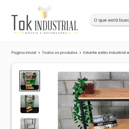
Pular
Tok
para
Industrial
o
conteúdo
Pagina inicial
Todos os produtos
Estante estilo industrial